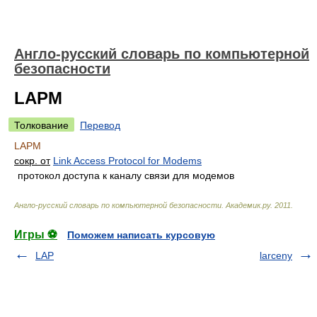
Англо-русский словарь по компьютерной
безопасности
LAPM
Толкование
Перевод
LAPM
сокр. от
Link Access Protocol for Modems
протокол доступа к каналу связи для модемов
Англо-русский словарь по компьютерной безопасности
.
Академик.ру
.
2011
.
Игры ⚽
Поможем написать курсовую
LAP
larceny