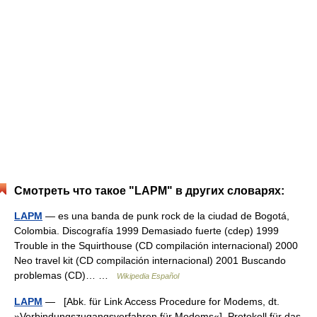
Смотреть что такое "LAPM" в других словарях:
LAPM
— es una banda de punk rock de la ciudad de Bogotá,
Colombia. Discografía 1999 Demasiado fuerte (cdep) 1999
Trouble in the Squirthouse (CD compilación internacional) 2000
Neo travel kit (CD compilación internacional) 2001 Buscando
problemas (CD)… …
Wikipedia Español
LAPM
— [Abk. für Link Access Procedure for Modems, dt.
»Verbindungszugangsverfahren für Modems«], Protokoll für das